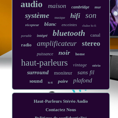
audio
maison
cambridge
mur
son
système
hifi
musique
blanc
enceintes
récepteur
chaîne hi-fi
bluetooth
canal
intégré
portable
amplificateur
stereo
radio
noir
puissance
home
haut-parleurs
vintage
stério
sans fil
surround
moniteur
plafond
sound
paire
hi-fi
Haut-Parleurs Stéréo Audio
Contactez Nous