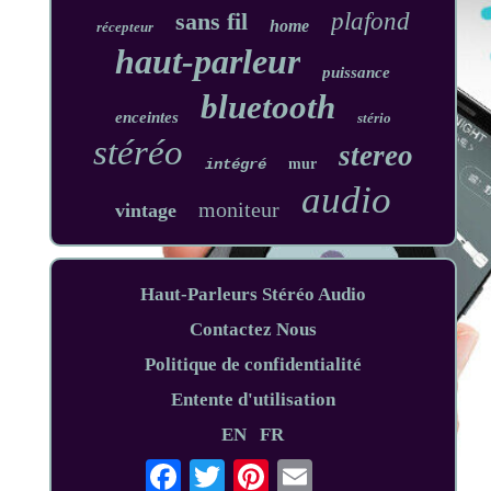
sans fil
plafond
home
récepteur
haut-parleur
puissance
bluetooth
enceintes
stério
stéréo
stereo
intégré
mur
audio
moniteur
vintage
Haut-Parleurs Stéréo Audio
Contactez Nous
Politique de confidentialité
Entente d'utilisation
EN
FR