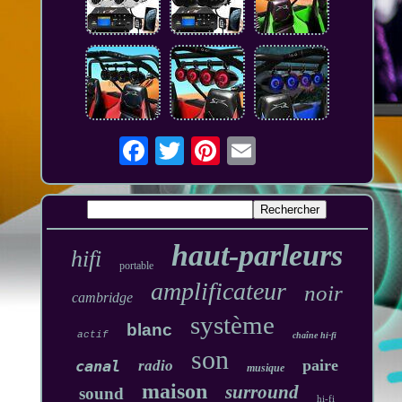
haut-parleurs
hifi
portable
amplificateur
noir
cambridge
système
blanc
actif
chaîne hi-fi
son
paire
canal
radio
musique
maison
surround
sound
hi-fi