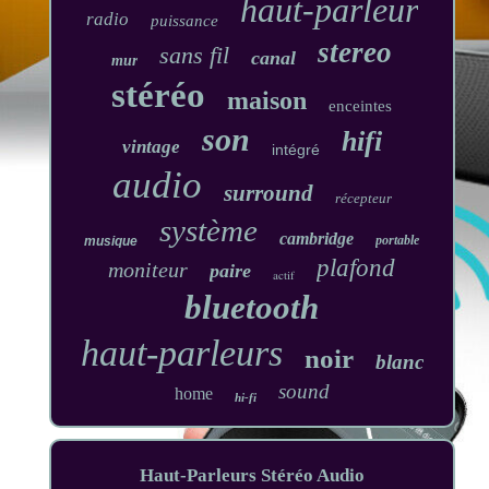
haut-parleur
radio
puissance
stereo
sans fil
canal
mur
stéréo
maison
enceintes
son
hifi
vintage
intégré
audio
surround
récepteur
système
cambridge
portable
musique
plafond
moniteur
paire
actif
bluetooth
haut-parleurs
noir
blanc
sound
home
hi-fi
Haut-Parleurs Stéréo Audio