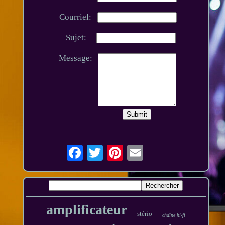
Courriel:
Sujet:
Message:
amplificateur
stério
chaîne hi-fi