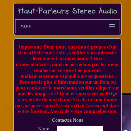
MENU
Important: Pour toute question à propos d'un
item affiché sur ce site, veuillez vous adresser
directement au marchand. À titre
d'intermédiaire, nous ne possédons pas les items
vendus sur ce site et ne pouvons
malheureusement répondre à vos questions.
Pour avoir plus d'information sur un item ou
pour contacter le marchand, veuillez cliquer sur
une des images de l'item et vous serez redirigé
vers le site du marchand. Si cela ne fonctionne
pas, assurez-vous d'avoir activé Javascript dans
votre fureteur. Merci de votre compréhension.
Contactez Nous
Nom: