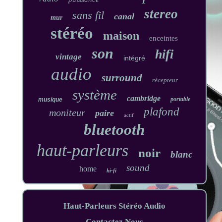
stereo
sans fil
canal
mur
stéréo
maison
enceintes
son
hifi
vintage
intégré
audio
surround
récepteur
système
cambridge
portable
musique
plafond
moniteur
paire
actif
bluetooth
haut-parleurs
noir
blanc
sound
home
hi-fi
Haut-Parleurs Stéréo Audio
Contactez Nous