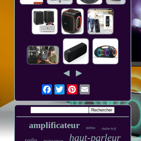
amplificateur
stério
chaîne hi-fi
haut-parleur
radio
puissance