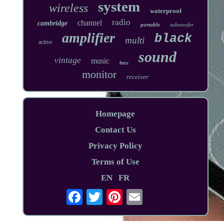
system
wireless
waterproof
radio
channel
cambridge
portable
subwoofer
amplifier
black
multi
active
sound
vintage
music
bass
monitor
receiver
Homepage
Contact Us
Privacy Policy
Terms of Use
EN
FR