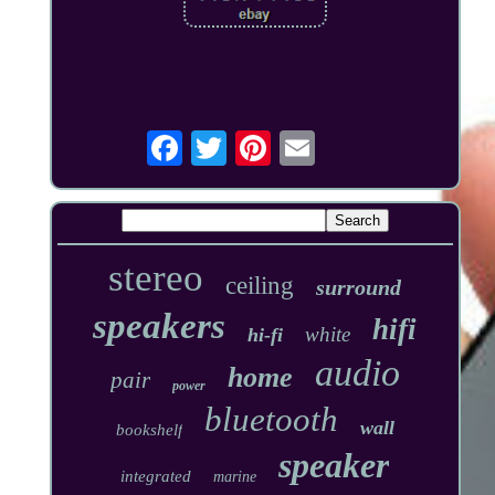
stereo
ceiling
surround
speakers
hifi
white
hi-fi
audio
home
pair
power
bluetooth
wall
bookshelf
speaker
integrated
marine