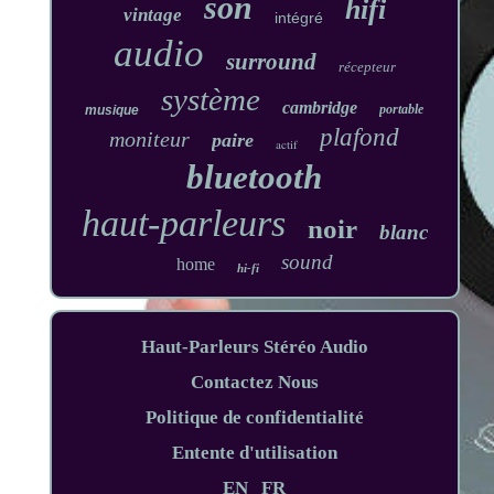
son
hifi
vintage
intégré
audio
surround
récepteur
système
cambridge
portable
musique
plafond
moniteur
paire
actif
bluetooth
haut-parleurs
noir
blanc
sound
home
hi-fi
Haut-Parleurs Stéréo Audio
Contactez Nous
Politique de confidentialité
Entente d'utilisation
EN
FR