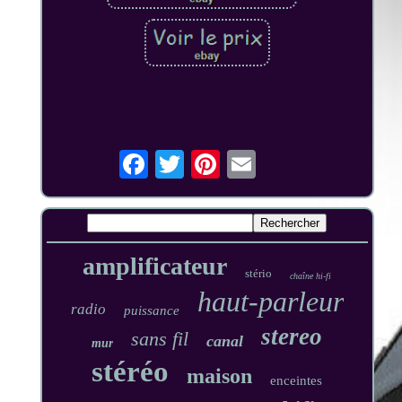
amplificateur
stério
chaîne hi-fi
haut-parleur
radio
puissance
stereo
sans fil
canal
mur
stéréo
maison
enceintes