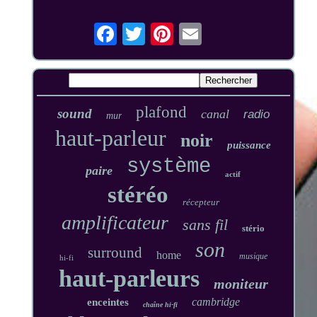
plafond
sound
canal
radio
mur
haut-parleur
noir
puissance
système
paire
actif
stéréo
récepteur
amplificateur
sans fil
stério
son
surround
home
musique
hi-fi
haut-parleurs
moniteur
cambridge
enceintes
chaîne hi-fi