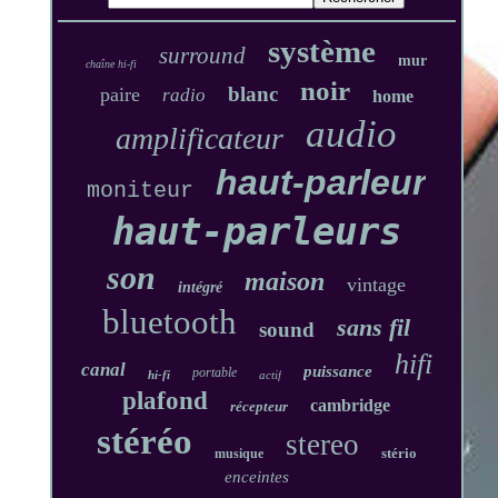
système
surround
mur
chaîne hi-fi
noir
blanc
paire
radio
home
audio
amplificateur
haut-parleur
moniteur
haut-parleurs
son
maison
vintage
intégré
bluetooth
sans fil
sound
hifi
canal
puissance
portable
hi-fi
actif
plafond
cambridge
récepteur
stéréo
stereo
stério
musique
enceintes