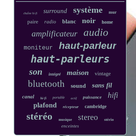
système
surround
mur
chaîne hi-fi
noir
blanc
paire
radio
home
audio
amplificateur
haut-parleur
moniteur
haut-parleurs
son
maison
vintage
intégré
bluetooth
sans fil
sound
hifi
canal
puissance
portable
hi-fi
actif
plafond
cambridge
récepteur
stéréo
stereo
stério
musique
enceintes