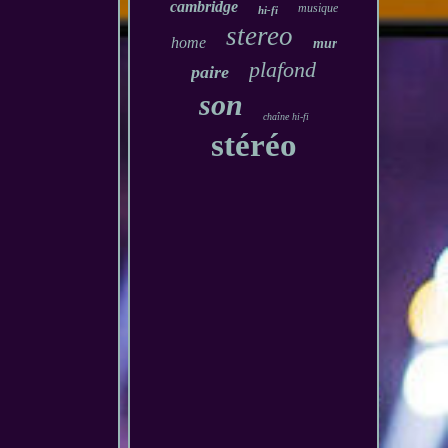
cambridge
musique
hi-fi
stereo
home
mur
plafond
paire
son
chaîne hi-fi
stéréo