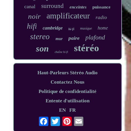
surround
canal
enceintes
puissance
amplificateur
noir
radio
hifi
cambridge
home
musique
hi-fi
stereo
plafond
paire
mur
stéréo
son
chaîne hi-fi
Haut-Parleurs Stéréo Audio
Contactez Nous
Politique de confidentialité
Entente d'utilisation
EN
FR