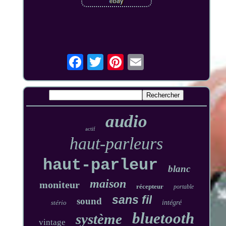
audio
actif
haut-parleurs
haut-parleur
blanc
maison
moniteur
récepteur
portable
sans fil
sound
stério
intégré
bluetooth
système
vintage