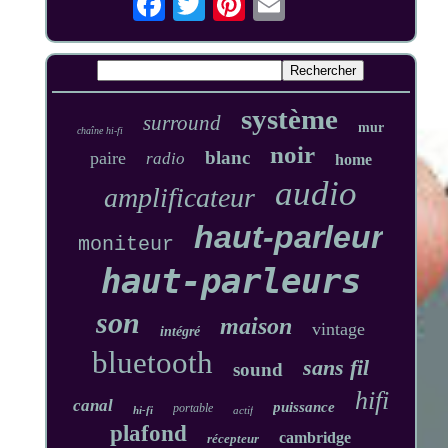
système
surround
mur
chaîne hi-fi
noir
blanc
paire
radio
home
audio
amplificateur
haut-parleur
moniteur
haut-parleurs
son
maison
vintage
intégré
bluetooth
sans fil
sound
hifi
canal
puissance
portable
hi-fi
actif
plafond
cambridge
récepteur