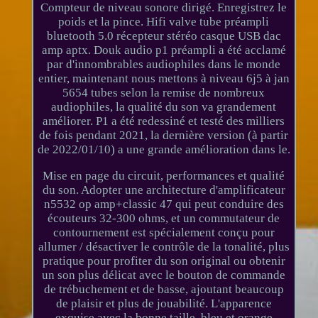
Compteur de niveau sonore dirigé. Enregistrez le
poids et la pince. Hifi valve tube préampli
bluetooth 5.0 récepteur stéréo casque USB dac
amp aptx. Douk audio p1 préampli a été acclamé
par d'innombrables audiophiles dans le monde
entier, maintenant nous mettons à niveau 6j5 à jan
5654 tubes selon la remise de nombreux
audiophiles, la qualité du son va grandement
améliorer. P1 a été redessiné et testé des milliers
de fois pendant 2021, la dernière version (à partir
de 2022/01/10) a une grande amélioration dans le.
Mise en page du circuit, performances et qualité
du son. Adopter une architecture d'amplificateur
n5532 op amp+classic 47 qui peut conduire des
écouteurs 32-300 ohms, et un commutateur de
contournement est spécialement conçu pour
allumer / désactiver le contrôle de la tonalité, plus
pratique pour profiter du son original ou obtenir
un son plus délicat avec le bouton de commande
de trébuchement et de basse, ajoutant beaucoup
de plaisir et plus de jouabilité. L'apparence
exquise avec la bonne taille, bleu et orange