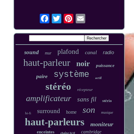
plafond
sound
canal
radio
mur
haut-parleur
noir
puissance
système
paire
actif
stéréo
récepteur
amplificateur
sans fil
stério
son
surround
home
musique
hi-fi
haut-parleurs
moniteur
cambridge
enceintes
chaîne hi-fi