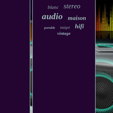
stereo
blanc
audio
maison
hifi
intégré
portable
vintage