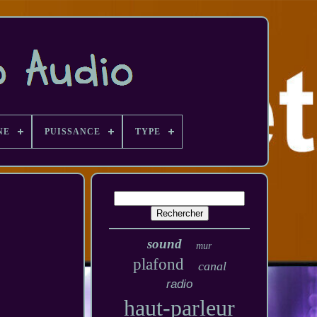
NE
PUISSANCE
TYPE
sound
mur
plafond
canal
radio
haut-parleur