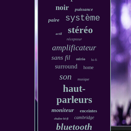
noir
puissance
système
paire
stéréo
actif
récepteur
amplificateur
sans fil
stério
hi-fi
surround
home
son
musique
haut-
parleurs
moniteur
enceintes
cambridge
chaîne hi-fi
bluetooth