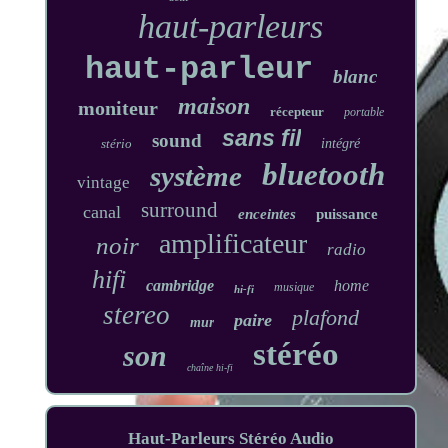
haut-parleurs
haut-parleur
blanc
maison
moniteur
récepteur
portable
sans fil
sound
stério
intégré
bluetooth
système
vintage
surround
canal
enceintes
puissance
amplificateur
noir
radio
hifi
cambridge
home
musique
hi-fi
stereo
plafond
paire
mur
stéréo
son
chaîne hi-fi
Haut-Parleurs Stéréo Audio