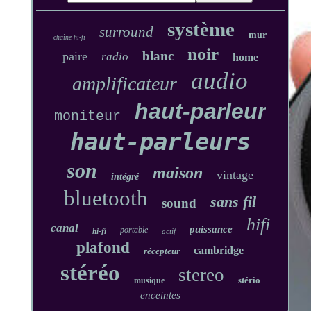
système
surround
mur
chaîne hi-fi
noir
blanc
paire
radio
home
audio
amplificateur
haut-parleur
moniteur
haut-parleurs
son
maison
vintage
intégré
bluetooth
sans fil
sound
hifi
canal
puissance
portable
hi-fi
actif
plafond
cambridge
récepteur
stéréo
stereo
stério
musique
enceintes