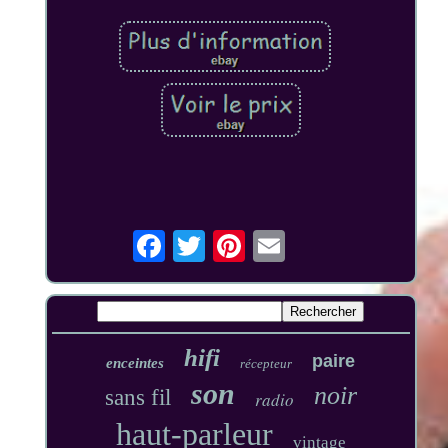
hifi
paire
enceintes
récepteur
son
noir
sans fil
radio
haut-parleur
vintage