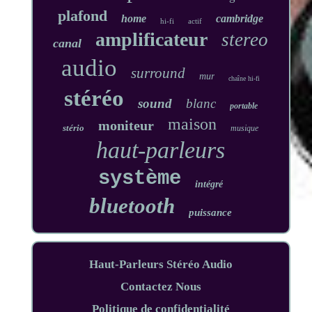
plafond
home
cambridge
hi-fi
actif
amplificateur
stereo
canal
audio
surround
mur
chaîne hi-fi
stéréo
sound
blanc
portable
maison
moniteur
stério
musique
haut-parleurs
système
intégré
bluetooth
puissance
Haut-Parleurs Stéréo Audio
Contactez Nous
Politique de confidentialité