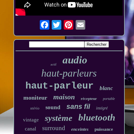
audio
actif
haut-parleurs
haut-parleur
blanc
maison
moniteur
récepteur
portable
sans fil
sound
stério
intégré
bluetooth
système
vintage
surround
canal
enceintes
puissance