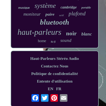
système
cambridge
portable
musique
plafond
moniteur
paire
actif
bluetooth
haut-parleurs
noir
blanc
sound
home
hi-fi
Haut-Parleurs Stéréo Audio
Contactez Nous
Politique de confidentialité
Entente d'utilisation
EN
FR