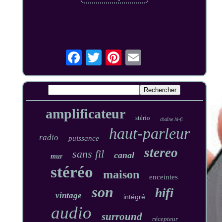
amplificateur
stério
chaîne hi-fi
haut-parleur
radio
puissance
stereo
sans fil
canal
mur
stéréo
maison
enceintes
son
hifi
vintage
intégré
audio
surround
récepteur