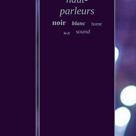
parleurs
noir
blanc
home
sound
hi-fi