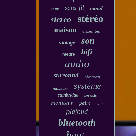
sans fil
canal
mur
stéréo
stereo
maison
enceintes
son
vintage
hifi
intégré
audio
surround
récepteur
système
musique
cambridge
portable
moniteur
paire
actif
plafond
bluetooth
haut-