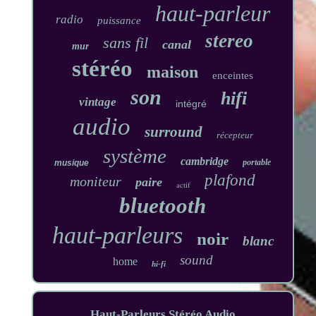
haut-parleur
radio
puissance
stereo
sans fil
canal
mur
stéréo
maison
enceintes
son
hifi
vintage
intégré
audio
surround
récepteur
système
cambridge
portable
musique
plafond
moniteur
paire
actif
bluetooth
haut-parleurs
noir
blanc
sound
home
hi-fi
Haut-Parleurs Stéréo Audio