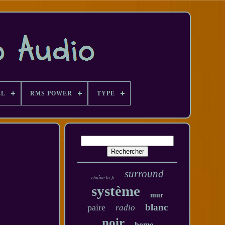
EL
RMS POWER
TYPE
surround
chaîne hi-fi
système
mur
blanc
paire
radio
noir
home