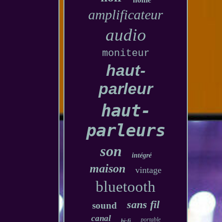
amplificateur
audio
moniteur
haut-
parleur
haut-
parleurs
son
intégré
maison
vintage
bluetooth
sans fil
sound
canal
portable
hi-fi