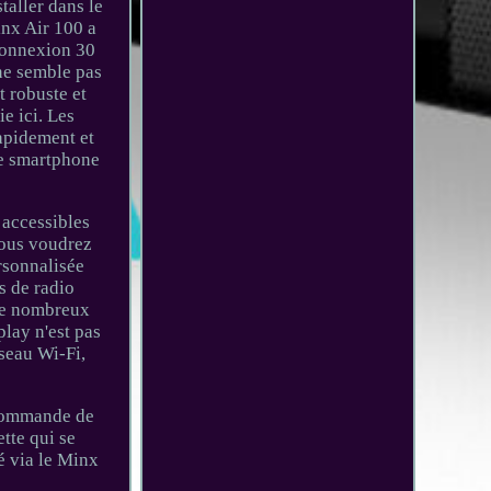
taller dans le
inx Air 100 a
connexion 30
 ne semble pas
t robuste et
e ici. Les
apidement et
re smartphone
 accessibles
vous voudrez
rsonnalisée
s de radio
 de nombreux
play n'est pas
seau Wi-Fi,
lécommande de
tte qui se
 via le Minx