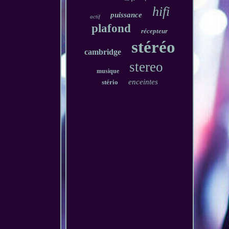
hifi
puissance
actif
plafond
récepteur
stéréo
cambridge
stereo
musique
enceintes
stério