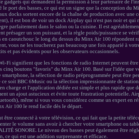
e gadgets qui demandent la permission à leur partenaire de l'ins
ité le port des basses, ce qui est un signe que la conception du M
aux docks sortent encore de la chaîne de production avec une 
nt), il est bon de voir un dock Airplay qui n'est pas noir et qui
tègre parfaitement dans le salon ou la cuisine. Il est agréablemen
t présager un son puissant, et la règle poids/puissance se vérifi
s en caoutchouc le long du dessus du Minx Air 100 répondent r
ent, vous ne les toucherez pas beaucoup une fois apparié à vot
etits et pas évidents pour les observateurs occasionnels.
Wi-Fi signifient que les fonctions de radio Internet peuvent être
es cinq boutons "favoris" du Minx Air 100. Basé sur l'idée que 
re smartphone, la sélection de radio préprogrammée peut être pe
que ce soit BBC 6Music ou la sélection impressionnante de station
en charge et l'application dédiée est simple et plus rapide que
nt un ajout astucieux et évite toute frustration potentielle. Air
Bluetooth), même si vous vous considérez comme un expert en ré
x Air 100 le rend facile dès le départ.
ut être connecté à votre télévision, ce qui fait que la petite té
enter le volume sans avoir à chercher votre smartphone ou table
LITÉ SONORE. Le niveau des basses peut également être réglé
n, ce qui est une addition surprenante et efficace.