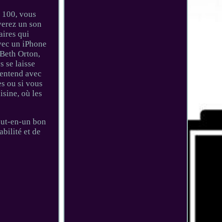
r 100, vous
verez un son
aires qui
vec un iPhone
 Beth Orton,
 se laisse
s entend avec
es ou si vous
sine, où les
tout-en-un bon
bilité et de