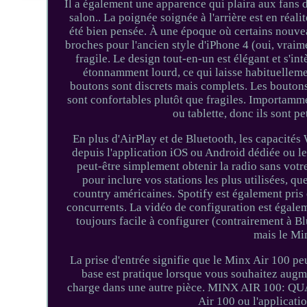
Il a également une apparence qui plaira aux fans d
salon.. La poignée soignée à l'arrière est en réal
été bien pensée. À une époque où certains nouve
broches pour l'ancien style d'iPhone 4 (oui, vraime
fragile. Le design tout-en-un est élégant et s'in
étonnamment lourd, ce qui laisse habituellemen
boutons sont discrets mais complets. Les bouton
sont confortables plutôt que fragiles. Importamm
ou tablette, donc ils sont p
En plus d'AirPlay et de Bluetooth, les capacités 
depuis l'application iOS ou Android dédiée ou l
peut-être simplement obtenir la radio sans vot
pour inclure vos stations les plus utilisées, 
country américaines. Spotify est également pris 
concurrents. La vidéo de configuration est égaleme
toujours facile à configurer (contrairement à 
mais le Min
La prise d'entrée signifie que le Minx Air 100 pe
base est pratique lorsque vous souhaitez augm
charge dans une autre pièce. MINX AIR 100: QUA
Air 100 ou l'applicatio