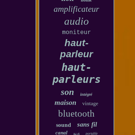
amplificateur
audio
moniteur
haut-
parleur
haut-
parleurs
son
intégré
maison
vintage
bluetooth
sans fil
sound
canal
portable
hi-fi