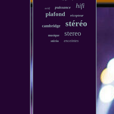
hifi
puissance
actif
plafond
récepteur
stéréo
cambridge
stereo
musique
enceintes
stério