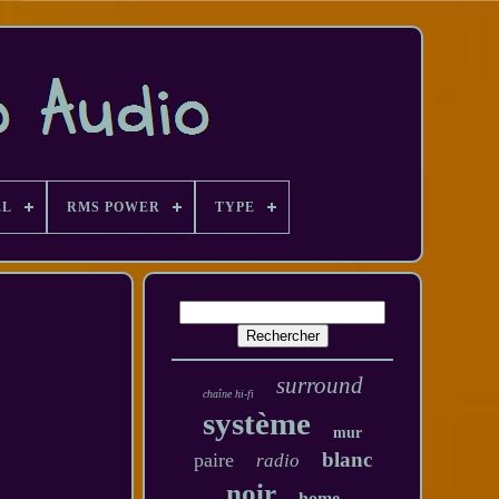
EL
RMS POWER
TYPE
surround
chaîne hi-fi
système
mur
blanc
paire
radio
noir
home