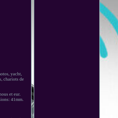
otos, yacht,
s, chariots de
nous et eur.
nsions: 41mm.