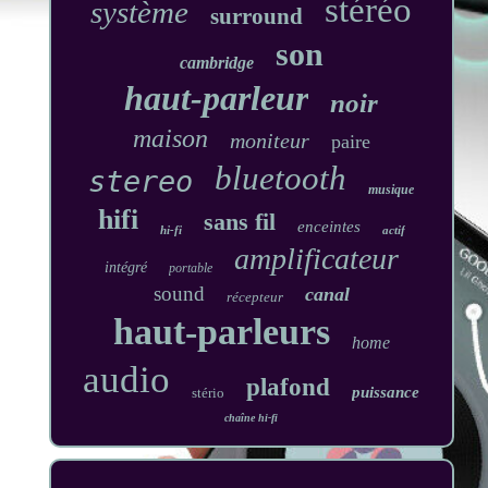
stéréo
système
surround
son
cambridge
haut-parleur
noir
maison
moniteur
paire
bluetooth
stereo
musique
hifi
sans fil
enceintes
hi-fi
actif
amplificateur
intégré
portable
sound
canal
récepteur
haut-parleurs
home
audio
plafond
puissance
stério
chaîne hi-fi