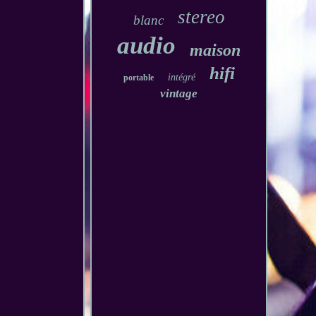
stereo
blanc
audio
maison
hifi
intégré
portable
vintage