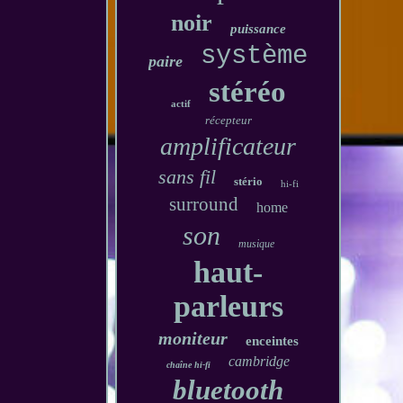
noir
puissance
système
paire
stéréo
actif
récepteur
amplificateur
sans fil
stério
hi-fi
surround
home
son
musique
haut-
parleurs
moniteur
enceintes
cambridge
chaîne hi-fi
bluetooth