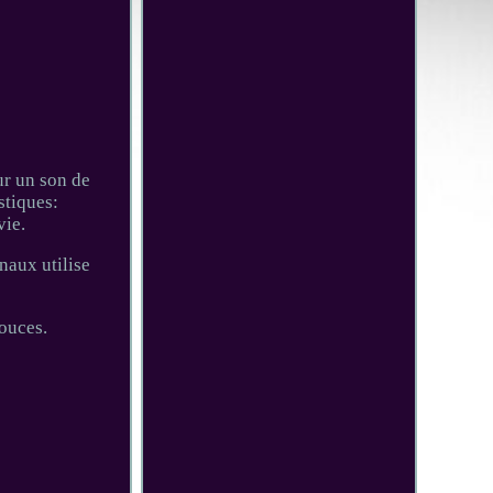
ur un son de
stiques:
vie.
anaux utilise
ouces.