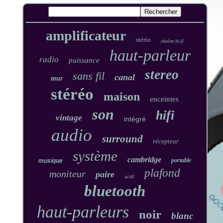
amplificateur
stério
chaîne hi-fi
haut-parleur
radio
puissance
stereo
sans fil
canal
mur
stéréo
maison
enceintes
son
hifi
vintage
intégré
audio
surround
récepteur
système
cambridge
portable
musique
plafond
moniteur
paire
actif
bluetooth
haut-parleurs
noir
blanc