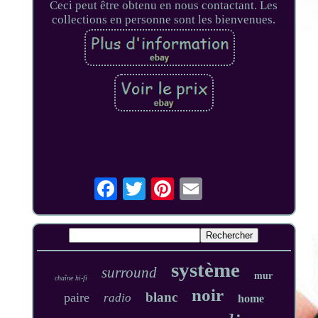
Ceci peut être obtenu en nous contactant. Les
collections en personne sont les bienvenues.
système
surround
mur
chaîne hi-fi
noir
blanc
paire
radio
home