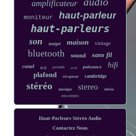
audio
amplificateur
haut-parleur
moniteur
haut-parleurs
son
maison
vintage
intégré
bluetooth
sans fil
sound
hifi
canal
puissance
portable
hi-fi
actif
plafond
cambridge
récepteur
stéréo
stereo
stério
musique
enceintes
Haut-Parleurs Stéréo Audio
Contactez Nous