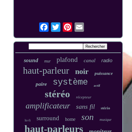
plafond
sound
canal
radio
mur
haut-parleur
noir
puissance
système
paire
actif
stéréo
récepteur
amplificateur
sans fil
stério
son
surround
home
musique
hi-fi
haut-parleurs
moniteur