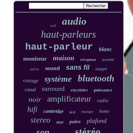
audio
actif
haut-parleurs
haut-parleur
blanc
maison
moniteur
récepteur
portable
sans fil
sound
stério
intégré
bluetooth
système
vintage
surround
canal
enceintes
puissance
amplificateur
noir
radio
hifi
cambridge
home
musique
hi-fi
stereo
plafond
paire
mur
stéréo
son