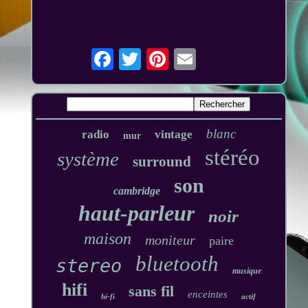
blanc
radio
vintage
mur
stéréo
système
surround
son
cambridge
haut-parleur
noir
maison
moniteur
paire
bluetooth
stereo
musique
hifi
sans fil
enceintes
hi-fi
actif