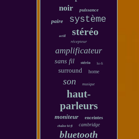
noir
puissance
système
paire
stéréo
actif
récepteur
amplificateur
sans fil
stério
hi-fi
surround
home
son
musique
haut-
parleurs
moniteur
enceintes
cambridge
chaîne hi-fi
bluetooth