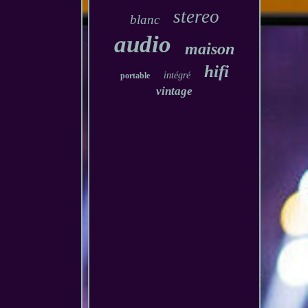
stereo
blanc
audio
maison
hifi
intégré
portable
vintage