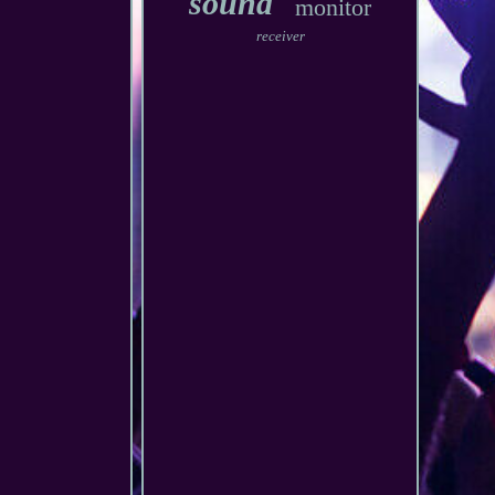
sound
monitor
receiver