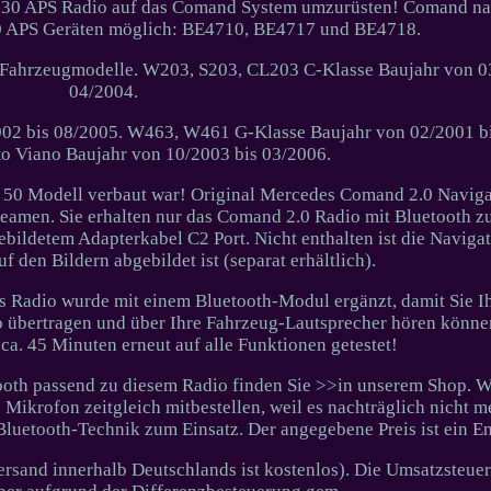
io 30 APS Radio auf das Comand System umzurüsten! Comand na
30 APS Geräten möglich: BE4710, BE4717 und BE4718.
 Fahrzeugmodelle. W203, S203, CL203 C-Klasse Baujahr von 0
04/2004.
02 bis 08/2005. W463, W461 G-Klasse Baujahr von 02/2001 bi
o Viano Baujahr von 10/2003 bis 03/2006.
o 50 Modell verbaut war! Original Mercedes Comand 2.0 Naviga
reamen. Sie erhalten nur das Comand 2.0 Radio mit Bluetooth 
ildetem Adapterkabel C2 Port. Nicht enthalten ist die Naviga
uf den Bildern abgebildet ist (separat erhältlich).
as Radio wurde mit einem Bluetooth-Modul ergänzt, damit Sie I
o übertragen und über Ihre Fahrzeug-Lautsprecher hören könne
a. 45 Minuten erneut auf alle Funktionen getestet!
oth passend zu diesem Radio finden Sie >>in unserem Shop. W
 Mikrofon zeitgleich mitbestellen, weil es nachträglich nicht 
Bluetooth-Technik zum Einsatz. Der angegebene Preis ist ein En
and innerhalb Deutschlands ist kostenlos). Die Umsatzsteuer 