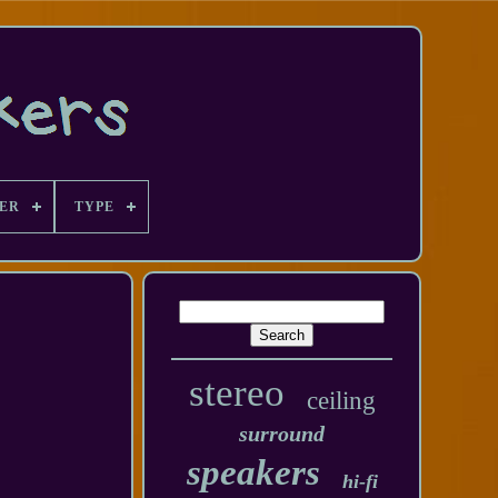
ER
TYPE
stereo
ceiling
surround
speakers
hi-fi