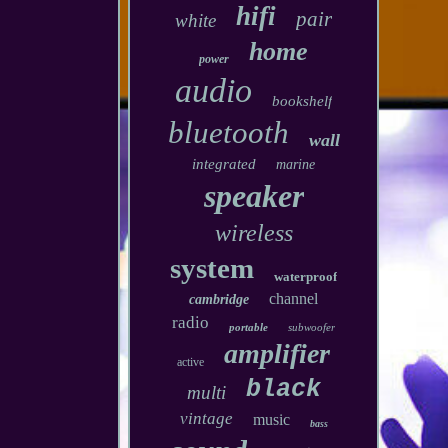
hifi
pair
white
home
power
audio
bookshelf
bluetooth
wall
integrated
marine
speaker
wireless
system
waterproof
channel
cambridge
radio
portable
subwoofer
amplifier
active
black
multi
vintage
music
bass